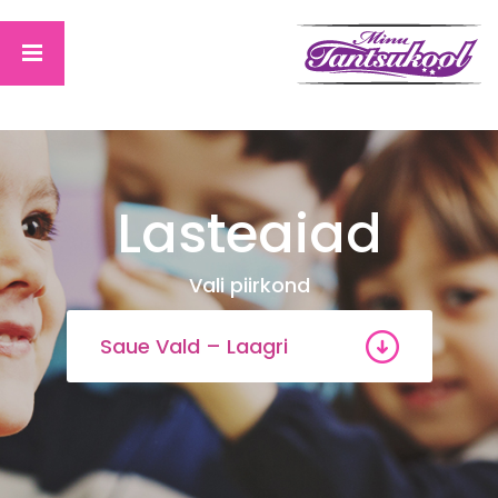
Lasteaiad
Vali piirkond
Saue Vald – Laagri