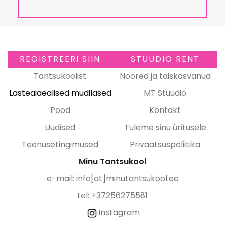
REGISTREERI SIIN
STUUDIO RENT
Tantsukoolist
Noored ja täiskasvanud
Lasteaiaealised mudilased
MT Stuudio
Pood
Kontakt
Uudised
Tuleme sinu üritusele
Teenusetingimused
Privaatsuspoliitika
Minu Tantsukool
e-mail:
info[at]minutantsukool.ee
tel: +37256275581
Instagram