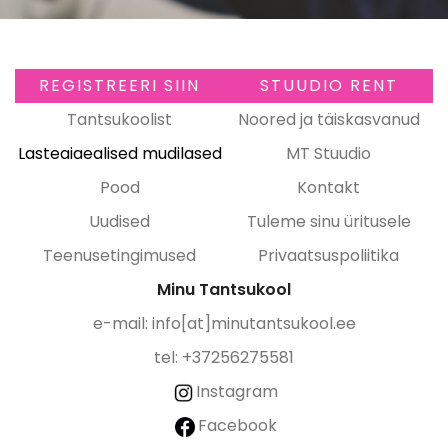
REGISTREERI SIIN
STUUDIO RENT
Tantsukoolist
Noored ja täiskasvanud
Lasteaiaealised mudilased
MT Stuudio
Pood
Kontakt
Uudised
Tuleme sinu üritusele
Teenusetingimused
Privaatsuspoliitika
Minu Tantsukool
e-mail:
info[at]minutantsukool.ee
tel: +37256275581
Instagram
Facebook