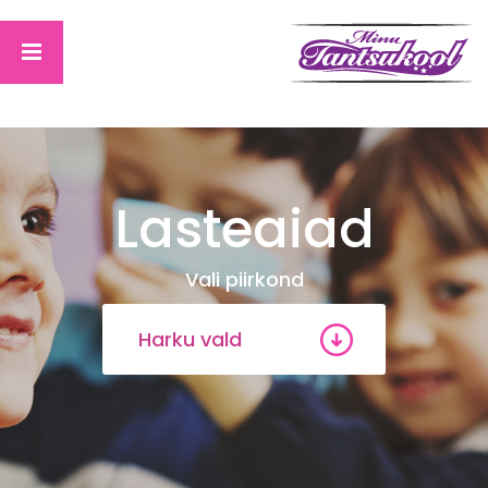
Lasteaiad
Vali piirkond
Harku vald