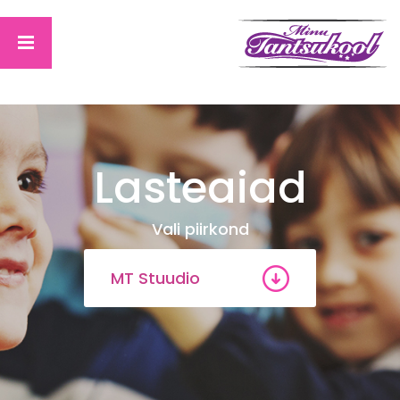
Lasteaiad
Vali piirkond
MT Stuudio