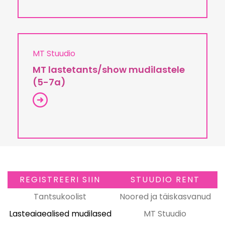
MT Stuudio
MT lastetants/show mudilastele
(5-7a)
REGISTREERI SIIN
STUUDIO RENT
Tantsukoolist
Noored ja täiskasvanud
Lasteaiaealised mudilased
MT Stuudio