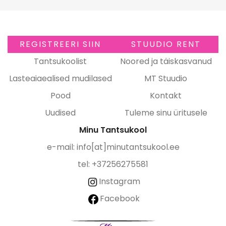
REGISTREERI SIIN
STUUDIO RENT
Tantsukoolist
Noored ja täiskasvanud
Lasteaiaealised mudilased
MT Stuudio
Pood
Kontakt
Uudised
Tuleme sinu üritusele
Minu Tantsukool
e-mail:
info[at]minutantsukool.ee
tel: +37256275581
Instagram
Facebook