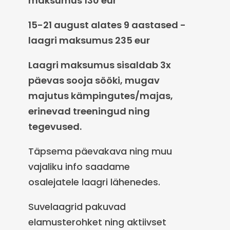
maksumus 130 eur
15-21 august alates 9 aastased -
laagri maksumus 235 eur
Laagri maksumus sisaldab 3x
päevas sooja sööki, mugav
majutus kämpingutes/majas,
erinevad treeningud ning
tegevused.
Täpsema päevakava ning muu
vajaliku info saadame
osalejatele laagri lähenedes.
Suvelaagrid pakuvad
elamusterohket ning aktiivset