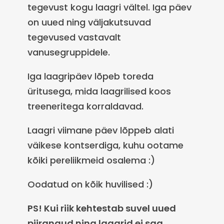
tegevust kogu laagri vältel. Iga päev
on uued ning väljakutsuvad
tegevused vastavalt
vanusegruppidele.
Iga laagripäev lõpeb toreda
üritusega, mida laagrilised koos
treeneritega korraldavad.
Laagri viimane päev lõppeb alati
väikese kontserdiga, kuhu ootame
kõiki pereliikmeid osalema :)
Oodatud on kõik huvilised :)
PS! Kui riik kehtestab suvel uued
piirangud ning laagrid ei saa