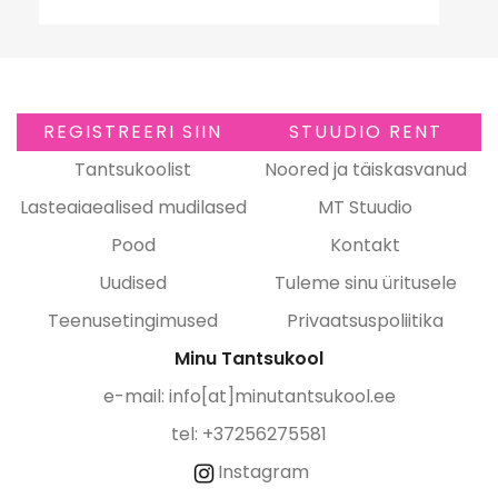
REGISTREERI SIIN
STUUDIO RENT
Tantsukoolist
Noored ja täiskasvanud
Lasteaiaealised mudilased
MT Stuudio
Pood
Kontakt
Uudised
Tuleme sinu üritusele
Teenusetingimused
Privaatsuspoliitika
Minu Tantsukool
e-mail:
info[at]minutantsukool.ee
tel: +37256275581
Instagram