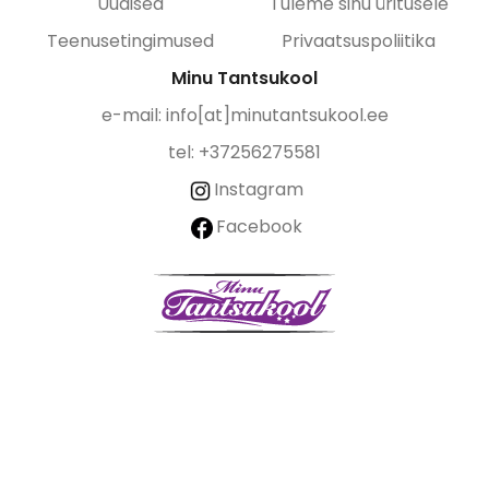
Uudised
Tuleme sinu üritusele
Teenusetingimused
Privaatsuspoliitika
Minu Tantsukool
e-mail:
info[at]minutantsukool.ee
tel: +37256275581
Instagram
Facebook