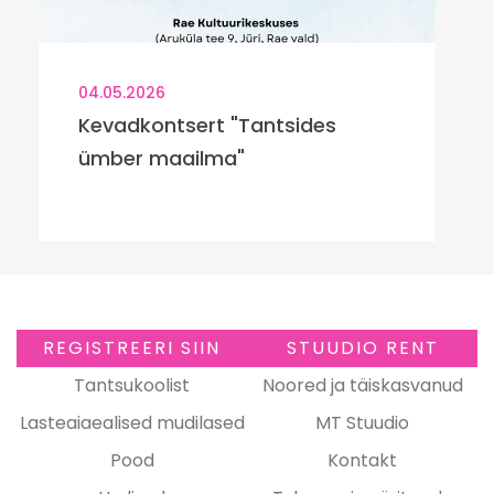
04.05.2026
Kevadkontsert "Tantsides
ümber maailma"
REGISTREERI SIIN
STUUDIO RENT
Tantsukoolist
Noored ja täiskasvanud
Lasteaiaealised mudilased
MT Stuudio
Pood
Kontakt