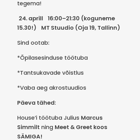
tegema!
24. aprill 16:00–21:30 (koguneme
15.30!) MT Stuudio (Oja 19, Tallinn)
Sind ootab:
*Õpilasesinduse töötuba
*Tantsukavade võistlus
*Vaba aeg akrostuudios
Päeva tähed
:
House’i töötuba Julius
Marcus
Simmilt
ning
Meet & Greet koos
SÄMIGA!