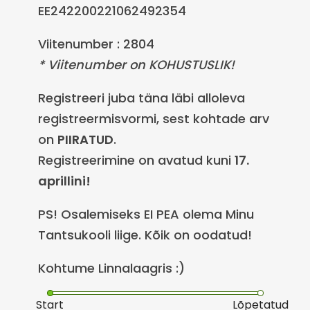
EE242200221062492354
Viitenumber : 2804
* Viitenumber on KOHUSTUSLIK!
Registreeri juba täna läbi alloleva
registreermisvormi, sest kohtade arv
on
PIIRATUD
.
Registreerimine on avatud kuni
17.
aprillini!
PS! Osalemiseks EI PEA olema Minu
Tantsukooli liige. Kõik on oodatud!
Kohtume Linnalaagris :)
Start
Lõpetatud