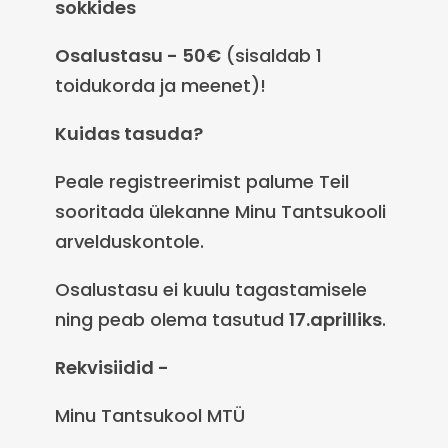
sokkides
Osalustasu - 50€
(sisaldab 1
toidukorda ja meenet)!
Kuidas tasuda?
Peale registreerimist palume Teil
sooritada ülekanne Minu Tantsukooli
arvelduskontole.
Osalustasu ei kuulu tagastamisele
ning peab olema tasutud
17.aprilliks
.
Rekvisiidid -
Minu Tantsukool MTÜ