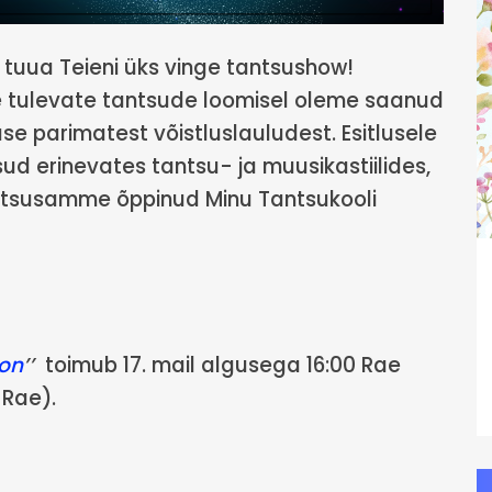
 tuua Teieni üks vinge tantsushow!
ele tulevate tantsude loomisel oleme saanud
luse parimatest võistluslauludest. Esitlusele
d erinevates tantsu- ja muusikastiilides,
antsusamme õppinud Minu Tantsukooli
ion
’’
toimub 17. mail algusega 16:00 Rae
 Rae).