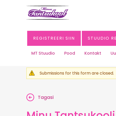
REGISTREERI SIIN
STUUDIO R
MT Stuudio
Pood
Kontakt
Uu
Submissions for this form are closed.
Hoiatus
Tagasi
Minu Tantsukooli