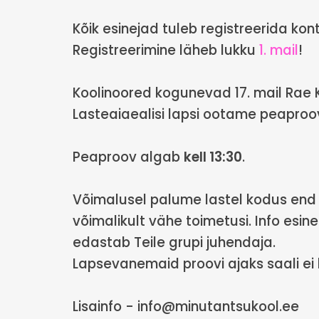
Kõik esinejad tuleb registreerida kont
Registreerimine läheb lukku
1. mail
!
Koolinoored kogunevad 17. mail Rae K
Lasteaiaealisi lapsi ootame peaproovi
Peaproov algab
kell 13:30
.
Võimalusel palume lastel kodus end 
võimalikult vähe toimetusi. Info esin
edastab Teile grupi juhendaja.
Lapsevanemaid proovi ajaks saali ei
Lisainfo - info@minutantsukool.ee