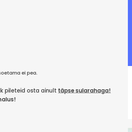
t soetama ei pea.
k pileteid osta ainult
täpse sularahaga!
alus!