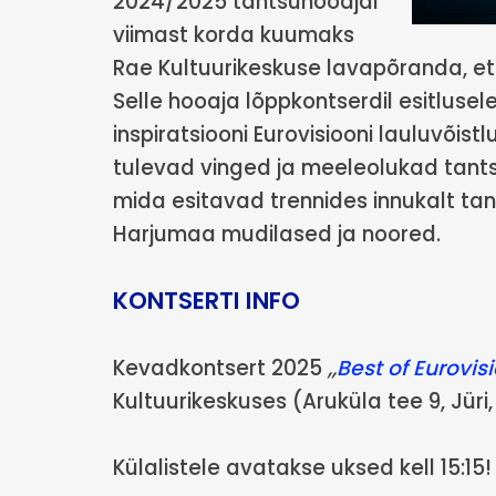
2024/2025 tantsuhooajal
viimast korda kuumaks
Rae Kultuurikeskuse lavapõranda, et
Selle hooaja lõppkontserdil esitlus
inspiratsiooni Eurovisiooni lauluvõist
tulevad vinged ja meeleolukad tantsu
mida esitavad trennides innukalt t
Harjumaa mudilased ja noored.
KONTSERTI INFO
Kevadkontsert 2025
,,
Best of Eurovis
Kultuurikeskuses (Aruküla tee 9, Jüri,
Külalistele avatakse uksed kell 15:15!