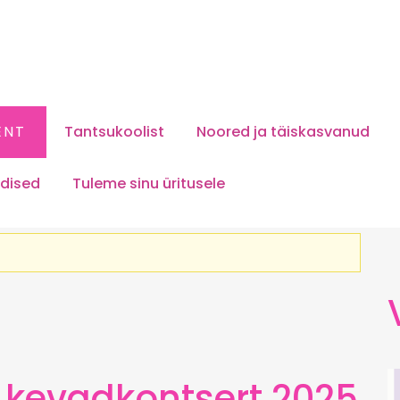
ENT
Tantsukoolist
Noored ja täiskasvanud
dised
Tuleme sinu üritusele
 kevadkontsert 2025