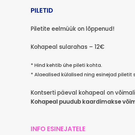
PILETID
Piletite eelmüük on lõppenud!
Kohapeal sularahas – 12€
* Hind kehtib ühe pileti kohta.
* Alaealised külalised ning esinejad pileti
Kontserti päeval kohapeal on võimali
Kohapeal puudub kaardimakse võim
INFO ESINEJATELE