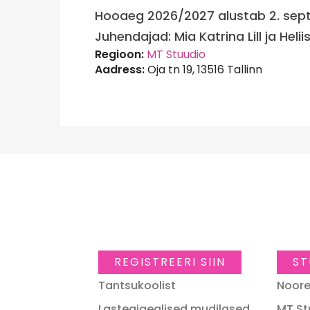
Hooaeg 2026/2027 alustab 2. sept
Juhendajad: Mia Katrina Lill ja Heli
Regioon:
MT Stuudio
Aadress:
Oja tn 19, 13516 Tallinn
REGISTREERI SIIN
ST
Tantsukoolist
Noore
Lasteaiaealised mudilased
MT St