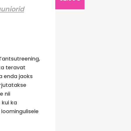
uniorid
 Tantsutreening,
 ka teravat
da enda jaoks
rjutatakse
e nii
 kui ka
 loomingulisele