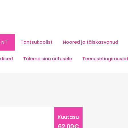
ENT
Tantsukoolist
Noored ja täiskasvanud
dised
Tuleme sinu üritusele
Teenusetingimuse
Kuutasu
62.00€