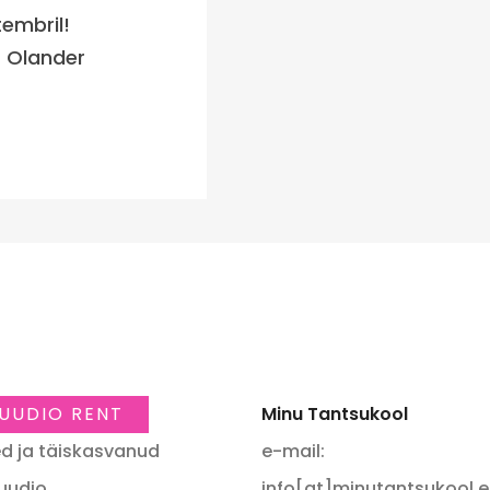
embril!
is Olander
UUDIO RENT
Minu Tantsukool
d ja täiskasvanud
e-mail:
uudio
info[at]minutantsukool.