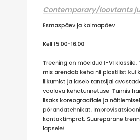
Contemporary/loovtants ju
Esmaspäev ja kolmapäev
Kell 15.00-16.00
Treening on mõeldud I-VI klassile.
mis arendab keha nii plastilist kui
liikumist ja laseb tantsijal avasta
voolava kehatunnetuse. Tunnis ha
lisaks koreograafiale ja näitlemisel
põrandatehnikat, improvisatsiooni
kontaktimprot. Suurepärane trenn
lapsele!