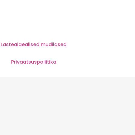
Lasteaiaealised mudilased
d
Privaatsuspoliitika